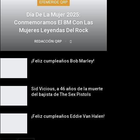
EFEMÉRIDE QRP
Día De La Mujer 2025:
Conmemoramos El 8M Con Las
Mujeres Leyendas Del Rock
REDACCIÓN QRP
¡Feliz cumpleaños Bob Marley!
Sid Vicious, a 46 años de la muerte
del bajista de The Sex Pistols
¡Feliz cumpleaños Eddie Van Halen!