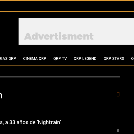
RIAS QRP
CINEMA QRP
QRP TV
QRP LEGEND
QRP STARS
Q
n
, a 33 años de ‘Nightrain’