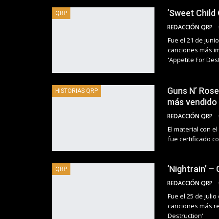
‘Sweet Child 
QRP
REDACCIÓN QRP
Fue el 21 de jun
canciones más im
'Appetite For Des
Guns N’ Roses
HISTORIAS QRP
más vendido 
REDACCIÓN QRP
El material con 
fue certificado 
‘Nightrain’ –
QRP
REDACCIÓN QRP
Fue el 25 de jul
canciones más re
Destruction'