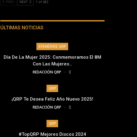
PREV
NEXT
1 of 682
ÚLTIMAS NOTICIAS
EFEMÉRIDE QRP
Día De La Mujer 2025: Conmemoramos El 8M
Con Las Mujeres…
REDACCIÓN QRP
QRP
¡QRP Te Desea Feliz Año Nuevo 2025!
REDACCIÓN QRP
QRP
#TopQRP Mejores Discos 2024