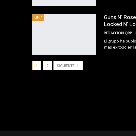
Guns N’ Rose
QRP
Locked N’ Lo
REDACCIÓN QRP
El grupo ha publi
más exitoso en la
1
2
SIGUIENTE