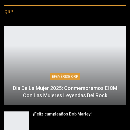
QRP
EFEMÉRIDE QRP
Día De La Mujer 2025: Conmemoramos El 8M
Con Las Mujeres Leyendas Del Rock
¡Feliz cumpleaños Bob Marley!