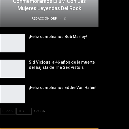
Conmemoramos El 8M Con Las
Mujeres Leyendas Del Rock
REDACCIÓN QRP
¡Feliz cumpleaños Bob Marley!
Sid Vicious, a 46 años de la muerte
del bajista de The Sex Pistols
¡Feliz cumpleaños Eddie Van Halen!
PREV
NEXT
1 of 682