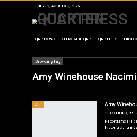
JUEVES, AGOSTO 6, 2026
QRP NEWS
EFEMÉRIDE QRP
QRP FILES
HISTO
Browsing Tag
Amy Winehouse Nacimi
Amy Wineho
QRP
REDACCIÓN QRP
Recordamos la ca
historia de la mú