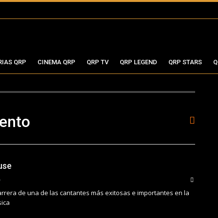
RIAS QRP
CINEMA QRP
QRP TV
QRP LEGEND
QRP STARS
Q
ento
use
rrera de una de las cantantes más exitosas e importantes en la
sica