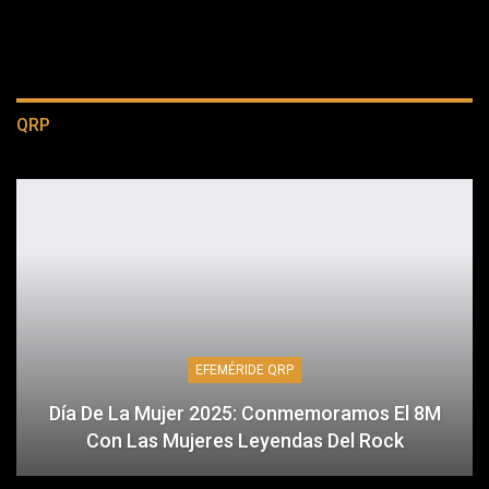
QRP
EFEMÉRIDE QRP
Día De La Mujer 2025: Conmemoramos El 8M
Con Las Mujeres Leyendas Del Rock