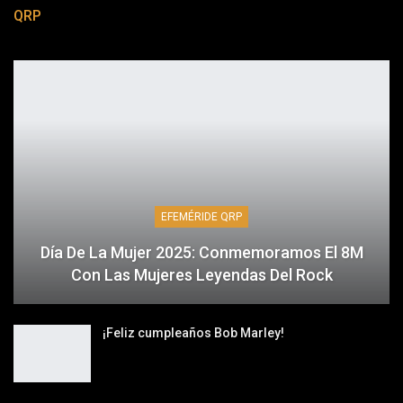
QRP
EFEMÉRIDE QRP
Día De La Mujer 2025: Conmemoramos El 8M
Con Las Mujeres Leyendas Del Rock
¡Feliz cumpleaños Bob Marley!