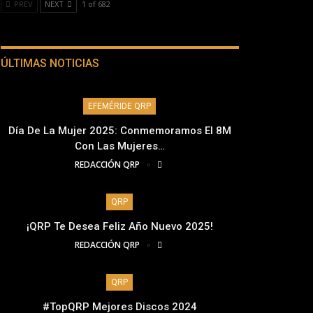
PREV
NEXT
1 of 682
ÚLTIMAS NOTICIAS
EFEMÉRIDE QRP
Día De La Mujer 2025: Conmemoramos El 8M
Con Las Mujeres…
REDACCIÓN QRP
QRP
¡QRP Te Desea Feliz Año Nuevo 2025!
REDACCIÓN QRP
QRP
#TopQRP Mejores Discos 2024