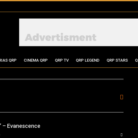
RIAS QRP
CINEMA QRP
QRP TV
QRP LEGEND
QRP STARS
Q
’ – Evanescence