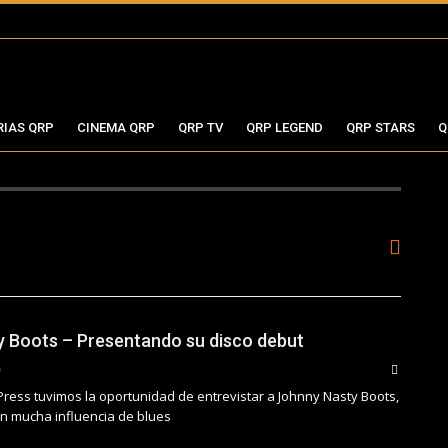
RIAS QRP
CINEMA QRP
QRP TV
QRP LEGEND
QRP STARS
Q
 Boots – Presentando su disco debut
Press tuvimos la oportunidad de entrevistar a Johnny Nasty Boots,
n mucha influencia de blues