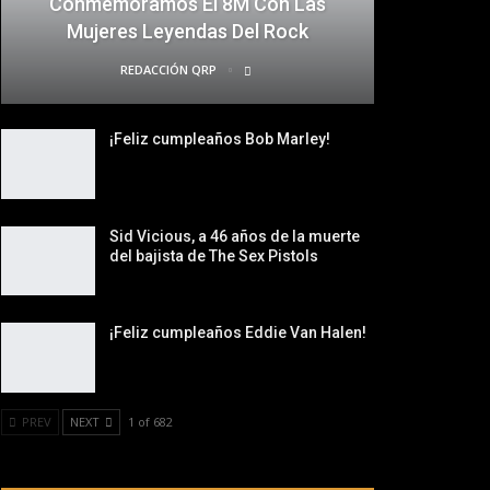
Conmemoramos El 8M Con Las
Mujeres Leyendas Del Rock
REDACCIÓN QRP
¡Feliz cumpleaños Bob Marley!
Sid Vicious, a 46 años de la muerte
del bajista de The Sex Pistols
¡Feliz cumpleaños Eddie Van Halen!
PREV
NEXT
1 of 682