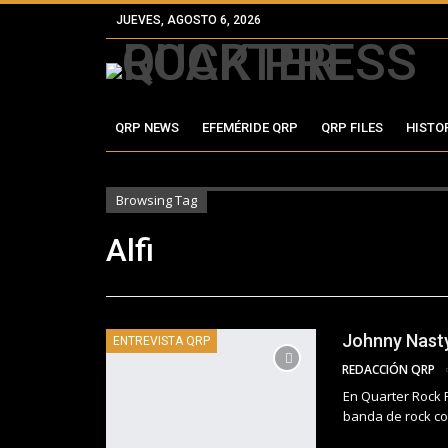
JUEVES, AGOSTO 6, 2026
QRP NEWS
EFEMÉRIDE QRP
QRP FILES
HISTO
Browsing Tag
Alfi
Johnny Nasty
ENTREVISTA QRP
REDACCIÓN QRP
En Quarter Rock 
banda de rock co