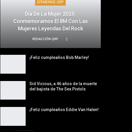
EFEMÉRIDE QRP
Día De La Mujer 2025:
Conmemoramos El 8M Con Las
Mujeres Leyendas Del Rock
REDACCIÓN QRP
¡Feliz cumpleaños Bob Marley!
Sid Vicious, a 46 años de la muerte
del bajista de The Sex Pistols
¡Feliz cumpleaños Eddie Van Halen!