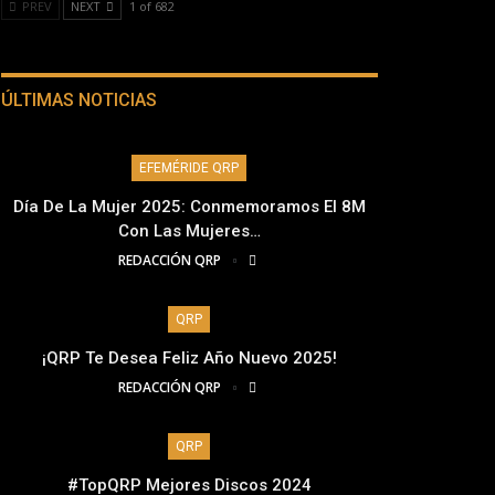
PREV
NEXT
1 of 682
ÚLTIMAS NOTICIAS
EFEMÉRIDE QRP
Día De La Mujer 2025: Conmemoramos El 8M
Con Las Mujeres…
REDACCIÓN QRP
QRP
¡QRP Te Desea Feliz Año Nuevo 2025!
REDACCIÓN QRP
QRP
#TopQRP Mejores Discos 2024