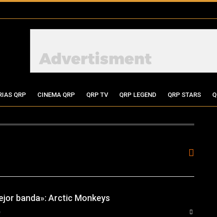
RIAS QRP
CINEMA QRP
QRP TV
QRP LEGEND
QRP STARS
Q
jor banda»: Arctic Monkeys