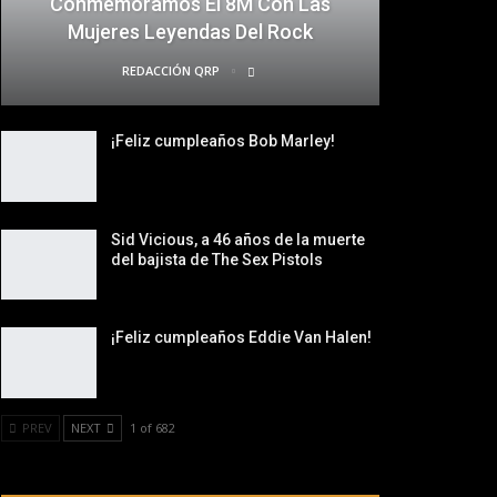
Conmemoramos El 8M Con Las
Mujeres Leyendas Del Rock
REDACCIÓN QRP
¡Feliz cumpleaños Bob Marley!
Sid Vicious, a 46 años de la muerte
del bajista de The Sex Pistols
¡Feliz cumpleaños Eddie Van Halen!
PREV
NEXT
1 of 682