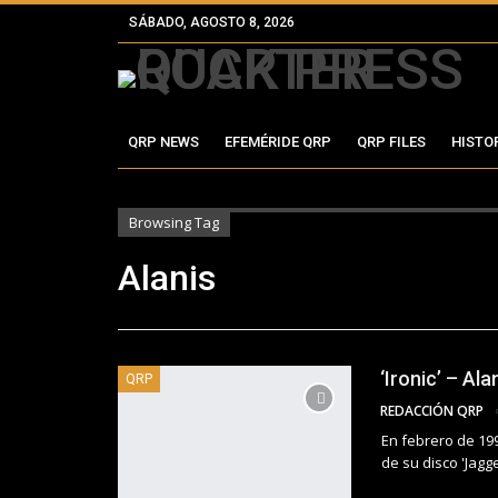
SÁBADO, AGOSTO 8, 2026
QRP NEWS
EFEMÉRIDE QRP
QRP FILES
HISTO
Browsing Tag
Alanis
‘Ironic’ – Al
QRP
REDACCIÓN QRP
En febrero de 19
de su disco 'Jagged