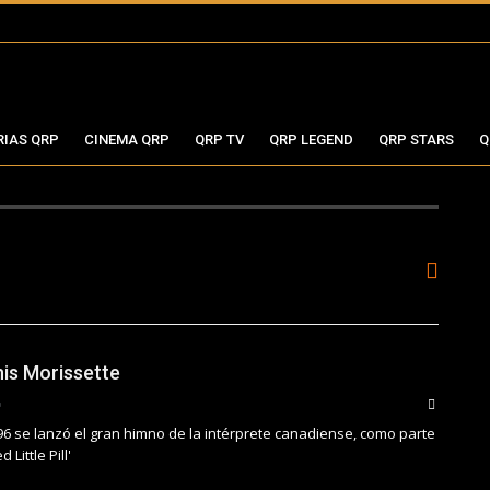
RIAS QRP
CINEMA QRP
QRP TV
QRP LEGEND
QRP STARS
Q
anis Morissette
96 se lanzó el gran himno de la intérprete canadiense, como parte
 Little Pill'