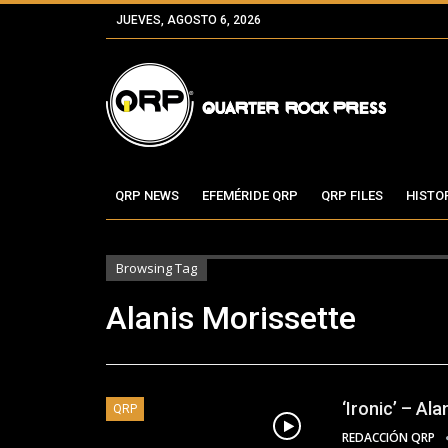
JUEVES, AGOSTO 6, 2026
QRP NEWS
EFEMÉRIDE QRP
QRP FILES
HISTO
Browsing Tag
Alanis Morissette
‘Ironic’ – Al
QRP
REDACCIÓN QRP