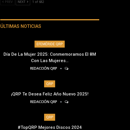
PREV
NEXT
1 of 682
ÚLTIMAS NOTICIAS
EFEMÉRIDE QRP
Día De La Mujer 2025: Conmemoramos El 8M
Con Las Mujeres…
REDACCIÓN QRP
QRP
¡QRP Te Desea Feliz Año Nuevo 2025!
REDACCIÓN QRP
QRP
#TopQRP Mejores Discos 2024