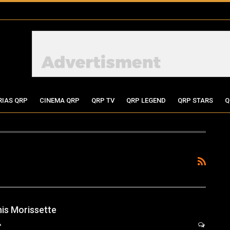
RIAS QRP
CINEMA QRP
QRP TV
QRP LEGEND
QRP STARS
Q
anis Morissette