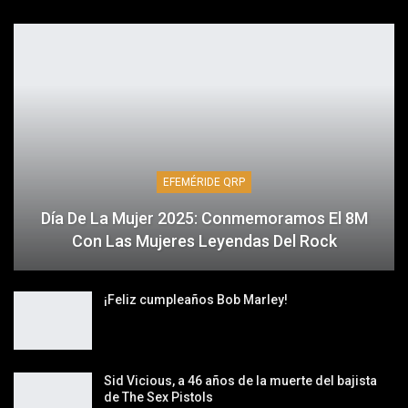
EFEMÉRIDE QRP
Día De La Mujer 2025: Conmemoramos El 8M
Con Las Mujeres Leyendas Del Rock
¡Feliz cumpleaños Bob Marley!
Sid Vicious, a 46 años de la muerte del bajista
de The Sex Pistols