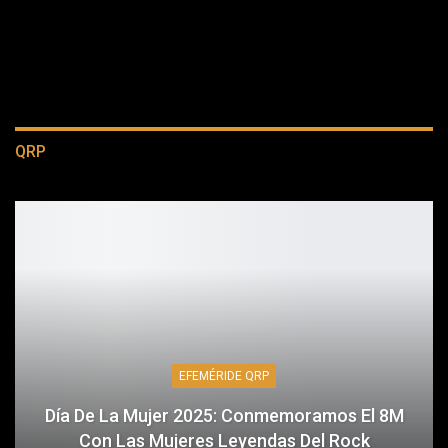
QRP
EFEMÉRIDE QRP
Día De La Mujer 2025: Conmemoramos El 8M
Con Las Mujeres Leyendas Del Rock