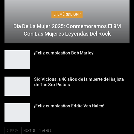
EFEMÉRIDE QRP
Día De La Mujer 2025: Conmemoramos El 8M
Con Las Mujeres Leyendas Del Rock
¡Feliz cumpleaños Bob Marley!
Sid Vicious, a 46 años de la muerte del bajista
de The Sex Pistols
¡Feliz cumpleaños Eddie Van Halen!
PREV
NEXT
1 of 682