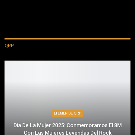
QRP
EFEMÉRIDE QRP
Día De La Mujer 2025: Conmemoramos El 8M
Con Las Mujeres Leyendas Del Rock