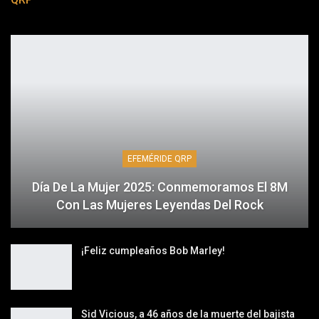
EFEMÉRIDE QRP
Día De La Mujer 2025: Conmemoramos El 8M
Con Las Mujeres Leyendas Del Rock
¡Feliz cumpleaños Bob Marley!
Sid Vicious, a 46 años de la muerte del bajista