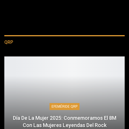
QRP
EFEMÉRIDE QRP
Día De La Mujer 2025: Conmemoramos El 8M
Con Las Mujeres Leyendas Del Rock