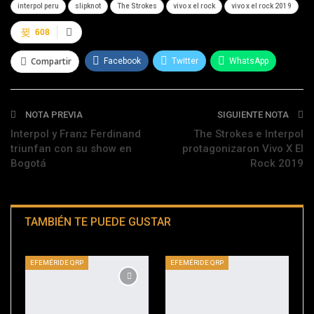
interpol peru
slipknot
The Strokes
vivo x el rock
vivo x el rock 2019
608
Compartir
Facebook
Twitter
WhatsApp
Telegram
NOTA PREVIA
SIGUIENTE NOTA
Interpol y Franz Ferdinand
The Strokes e Interpol
triunfan con su show en
protagonizaron Vivo X El
Bogotá
Rock 2019
TAMBIÉN TE PUEDE GUSTAR
EFEMÉRIDE QRP
EFEMÉRIDE QRP