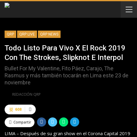
QRP
QRP LIVE
QRP NEWS
Todo Listo Para Vivo X El Rock 2019
Con The Strokes, Slipknot E Interpol
Bullet For My Valentine, Fito Páez, Carajo, The
Rasmus y más también tocarán en Lima este 23 de
noviembre
Por
REDACCIÓN QRP
608
Compartir
LIMA – Después de su gran show en el Corona Capital 2019