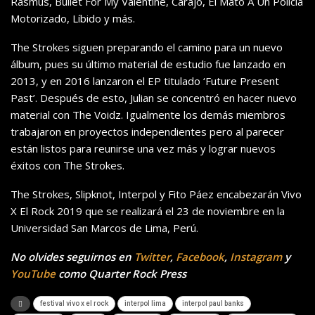
Rasmus, Bullet For My Valentine, Carajo, El Mato A Un Policía
Motorizado, Líbido y más.
The Strokes siguen preparando el camino para un nuevo
álbum, pues su último material de estudio fue lanzado en
2013, y en 2016 lanzaron el EP titulado ‘Future Present
Past’. Después de esto, Julian se concentró en hacer nuevo
material con The Voidz. Igualmente los demás miembros
trabajaron en proyectos independientes pero al parecer
están listos para reunirse una vez más y lograr nuevos
éxitos con The Strokes.
The Strokes, Slipknot, Interpol y Fito Páez encabezarán Vivo
X El Rock 2019 que se realizará el 23 de noviembre en la
Universidad San Marcos de Lima, Perú.
No olvides seguirnos en
Twitter
,
Facebook
,
Instagram
y
YouTube
como Quarter Rock Press
festival vivo x el rock
interpol lima
interpol paul banks