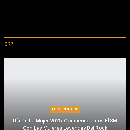
QRP
EFEMÉRIDE QRP
Día De La Mujer 2025: Conmemoramos El 8M
Con Las Mujeres Leyendas Del Rock