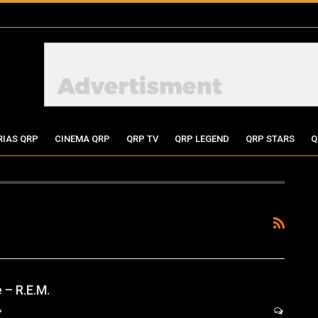
RIAS QRP
CINEMA QRP
QRP TV
QRP LEGEND
QRP STARS
Q
 – R.E.M.