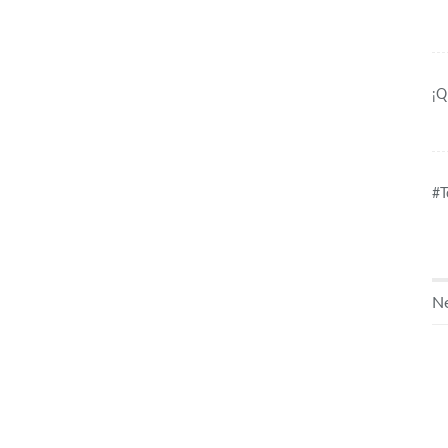
¡Q
#T
Ne