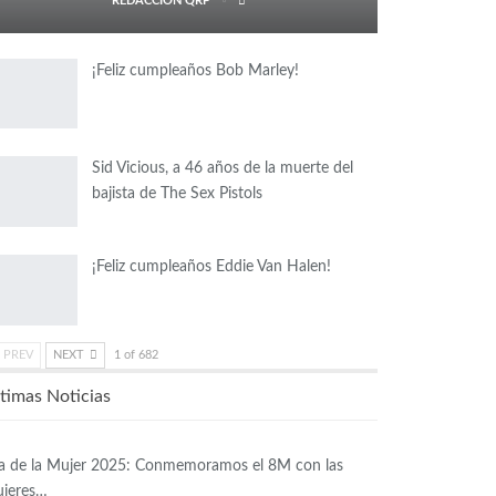
REDACCIÓN QRP
¡Feliz cumpleaños Bob Marley!
Sid Vicious, a 46 años de la muerte del
bajista de The Sex Pistols
¡Feliz cumpleaños Eddie Van Halen!
PREV
NEXT
1 of 682
timas Noticias
a de la Mujer 2025: Conmemoramos el 8M con las
jeres…