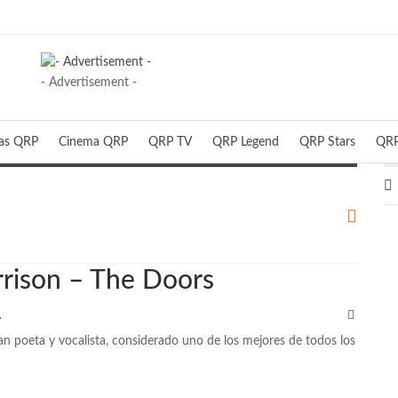
- Advertisement -
ias QRP
Cinema QRP
QRP TV
QRP Legend
QRP Stars
QRP
rison – The Doors
QRP
ran poeta y vocalista, considerado uno de los mejores de todos los