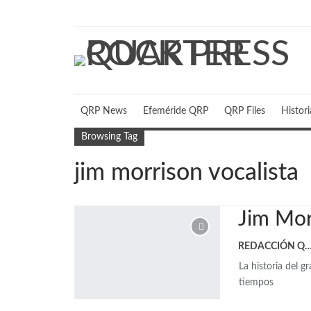
miércoles, agosto 5, 2026
QRP News
Efeméride QRP
QRP Files
Histor
Browsing Tag
jim morrison vocalista
Jim Mor
REDACCIÓN 
La historia del g
tiempos