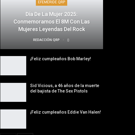
EFEMÉRIDE QRP
Día De La Mujer 2025:
Conmemoramos El 8M Con Las
Mujeres Leyendas Del Rock
REDACCIÓN QRP
¡Feliz cumpleaños Bob Marley!
Sid Vicious, a 46 años de la muerte
del bajista de The Sex Pistols
¡Feliz cumpleaños Eddie Van Halen!