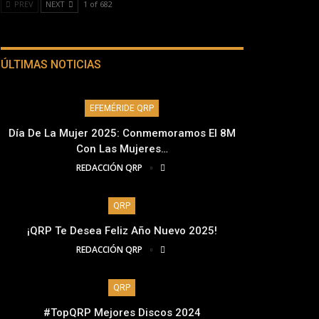
PREV
NEXT
1 of 682
ÚLTIMAS NOTICIAS
EFEMÉRIDE QRP
Día De La Mujer 2025: Conmemoramos El 8M
Con Las Mujeres…
REDACCIÓN QRP
QRP
¡QRP Te Desea Feliz Año Nuevo 2025!
REDACCIÓN QRP
QRP
#TopQRP Mejores Discos 2024