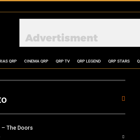
RIAS QRP
CINEMA QRP
QRP TV
QRP LEGEND
QRP STARS
Q
to
 – The Doors