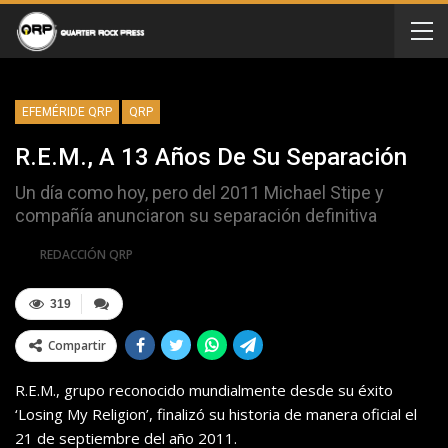
EFEMÉRIDE QRP
QRP
R.E.M., A 13 Años De Su Separación
Un día como hoy, pero del 2011 Michael Stipe y
compañía anunciaron su separación definitiva
Por
REDACCIÓN QRP
319
Compartir
R.E.M., grupo reconocido mundialmente desde su éxito
‘Losing My Religion’, finalizó su historia de manera oficial el
21 de septiembre del año 2011.