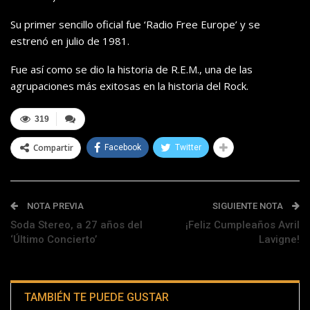
Su primer sencillo oficial fue ‘Radio Free Europe’ y se
estrenó en julio de 1981.
Fue así como se dio la historia de R.E.M., una de las
agrupaciones más exitosas en la historia del Rock.
319
Compartir
Facebook
Twitter
NOTA PREVIA
SIGUIENTE NOTA
Soda Stereo, a 27 años del
¡Feliz Cumpleaños Avril
‘Último Concierto’
Lavigne!
TAMBIÉN TE PUEDE GUSTAR